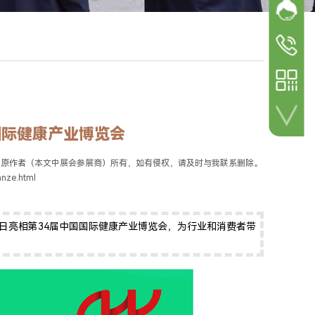
网站客
加微信 咨询详情！
参展
参观咨询
18600498
参展咨询
18600498
国际健康产业博览会
扫一扫 关注公众号！
归原作者（本文中展会参展商）所有，如有侵权，请及时与我联系删除。
ze.html
7日亮相第34届中国国际健康产业博览会，为行业和消费者带