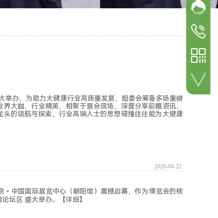
网站客
加微信 咨询详情！
参展
参观咨询
18600498
参展咨询
18600498
） 盛大举办，为助力大健康行业高质量发展，组委会筹备多场重磅
扫一扫 关注公众号！
业界大咖、行业精英，相聚于展会现场，深度分享前瞻资讯，
龙头的领航与探索，行业高端人士的思想碰撞往往能为大健康
2026-04-22
在北京•中国国际展览中心（朝阳馆）震撼启幕，作为博览会的核
号馆论坛区 盛大举办。
【详细】